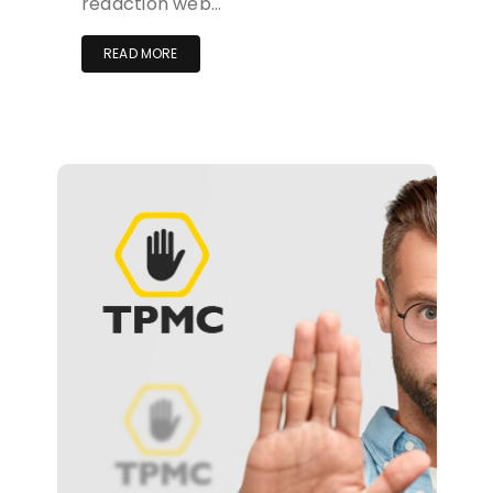
rédaction web…
READ MORE