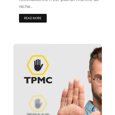
niche…
READ MORE