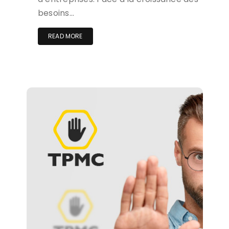
besoins…
READ MORE