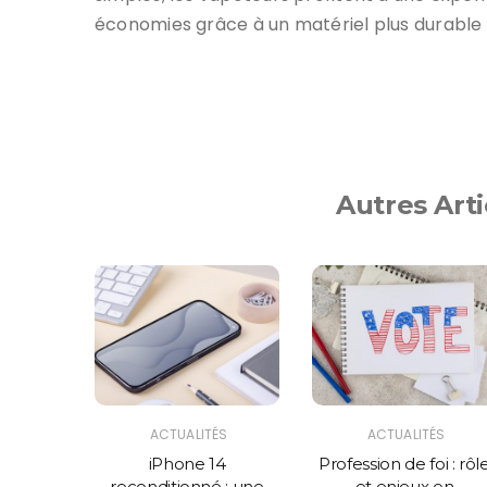
économies grâce à un matériel plus durable e
Autres Arti
ÉS
ACTUALITÉS
ACTUALITÉS
lections
iPhone 14
Profession de foi : rôl
les en
reconditionné : une
et enjeux en