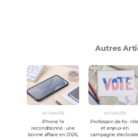
Autres Arti
ÉS
ACTUALITÉS
ACTUALITÉS
lections
iPhone 14
Profession de foi : rôl
les en
reconditionné : une
et enjeux en
t enjeux
bonne affaire en 2026,
campagne électoral